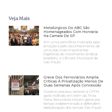
Veja Mais
Metalúrgicos Do ABC São
Homenageados Com Honraria
Na Camara De SP
Em uma cerimônia marcada pela
emoção e pelo reconhecimento de
uma das mais importantes
trajetórias do movimento sindical
brasileiro, a Câmara Municipal de
São Paulo
Greve Dos Ferroviários Amplia
Críticas À Privatização Menos De
Duas Semanas Após Concessão
Governo precisou recorrer à CPTM
após incêndio em trem da Trivia
Trens; ferroviários iniciam greve por
tempo indeterminado e defendem
reestatização dos ramais São Paulo