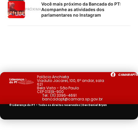
Você mais próximo da Bancada do PT:
Acompanhe as atividades dos
PRÓXIMA
parlamentares no Instagram
CAMARAPTS
Palácio Anchieta
Viaduto Jacareí, 100, 6º andar, sala
621
Bela Vista - São Paulo
CEP 01319-900
Tel.:
(11) 3396-4691
bancadapt@camara.sp.gov.br
© Liderança do PT - Todos os direitos reservados | Dev
Daniel Bryan