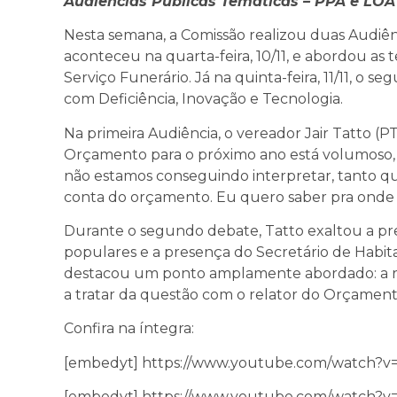
Audiências Públicas Temáticas – PPA e LO
Nesta semana, a Comissão realizou duas Audiênc
aconteceu na quarta-feira, 10/11, e abordou as 
Serviço Funerário. Já na quinta-feira, 11/11, o 
com Deficiência, Inovação e Tecnologia.
Na primeira Audiência, o vereador Jair Tatto (P
Orçamento para o próximo ano está volumoso, 
não estamos conseguindo interpretar, tanto 
conta do orçamento. Eu quero saber pra onde v
Durante o segundo debate, Tatto
exaltou a p
populares e a presença do Secretário de Habita
destacou um ponto amplamente abordado: a r
a tratar da questão com o relator do Orçamento
Confira na íntegra:
[embedyt] https://www.youtube.com/watch?
[embedyt] https://www.youtube.com/watch?v