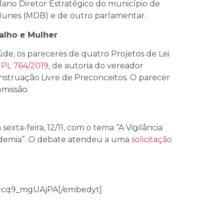
lano Diretor Estratégico do município de
 Nunes (MDB) e de outro parlamentar.
alho e Mulher
de, os pareceres de quatro Projetos de Lei
PL 764/2019
, de autoria do vereador
enstruação Livre de Preconceitos. O parecer
missão.
xta-feira, 12/11, com o tema “A Vigilância
demia”. O debate atendeu a uma
solicitação
v=cq9_mgUAjPA[/embedyt]