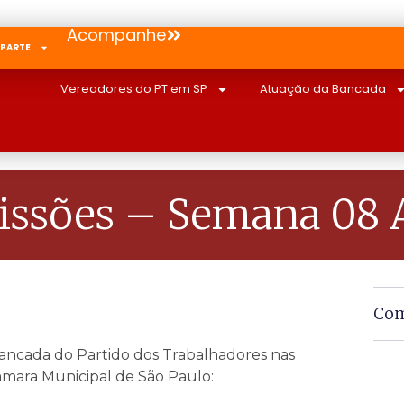
Acompanhe
 PARTE
Vereadores do PT em SP
Atuação da Bancada
ssões – Semana 08 
Com
ncada do Partido dos Trabalhadores nas
âmara Municipal de São Paulo: