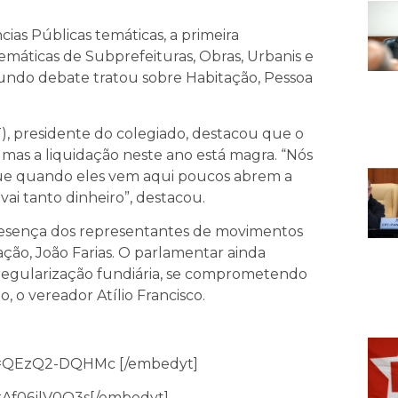
A
ias Públicas temáticas, a primeira
temáticas de Subprefeituras, Obras, Urbanis e
segundo debate tratou sobre Habitação, Pessoa
T), presidente do colegiado, destacou que o
mas a liquidação neste ano está magra. “Nós
que quando eles vem aqui poucos abrem a
ai tanto dinheiro”, destacou.
resença dos representantes de movimentos
ção, João Farias. O parlamentar ainda
egularização fundiária, se comprometendo
, o vereador Atílio Francisco.
v=QEzQ2-DQHMc [/embedyt]
=Af06jlV0Q3s[/embedyt]