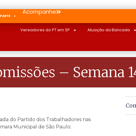
Acompanhe
 PARTE
Vereadores do PT em SP
Atuação da Bancada
missões – Semana 14
Com
da do Partido dos Trabalhadores nas
âmara Municipal de São Paulo: