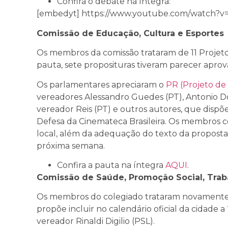
Confira o debate na íntegra:
[embedyt] https://www.youtube.com/watch?
Comissão de Educação, Cultura e Esportes
Os membros da comissão trataram de 11 Projeto
pauta, sete proposituras tiveram parecer apro
Os parlamentares apreciaram o
PR (Projeto de
vereadores Alessandro Guedes (PT), Antonio Do
vereador Reis (PT) e outros autores, que disp
Defesa da Cinemateca Brasileira. Os membros c
local, além da adequação do texto da proposta
próxima semana.
Confira a pauta na íntegra
AQUI
.
Comissão de Saúde, Promoção Social, Trab
Os membros do colegiado trataram novament
propõe incluir no calendário oficial da cidade 
vereador Rinaldi Digilio (PSL).