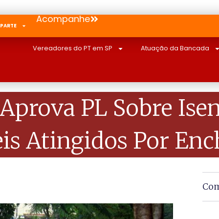
Acompanhe
 PARTE
Vereadores do PT em SP
Atuação da Bancada
Aprova PL Sobre Ise
is Atingidos Por Enc
Com