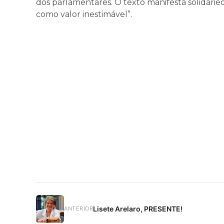
dos parlamentares. O texto manifesta solidarie
como valor inestimável”.
Lisete Arelaro, PRESENTE!
ANTERIOR