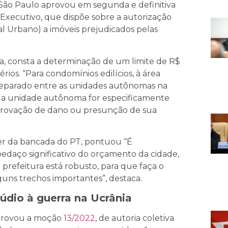
e São Paulo aprovou em segunda e definitiva
o Executivo, que dispõe sobre a autorização
al Urbano) a imóveis prejudicados pelas
ca, consta a determinação de um limite de R$
érios. “Para condomínios edilícios, à área
r reparado entre as unidades autônomas na
se a unidade autônoma for especificamente
provação de dano ou presunção de sua
der da bancada do PT, pontuou “É
edaço significativo do orçamento da cidade,
refeitura está robusto, para que faça o
guns trechos importantes”, destaca.
dio à guerra na Ucrânia
aprovou a moção
13/2022
, de autoria coletiva