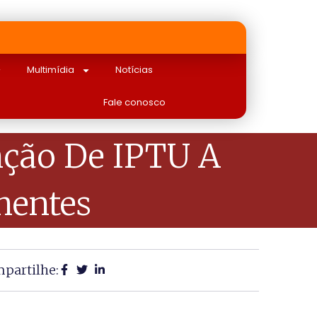
Multimídia
Notícias
Fale conosco
nção De IPTU A
hentes
partilhe: