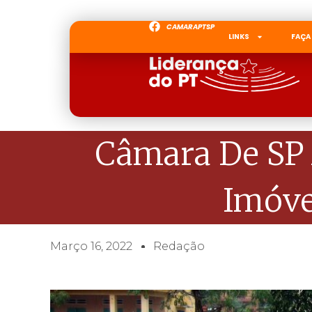
CAMARAPTSP
LINKS
FAÇA
Câmara De SP 
Imóve
Março 16, 2022
Redação