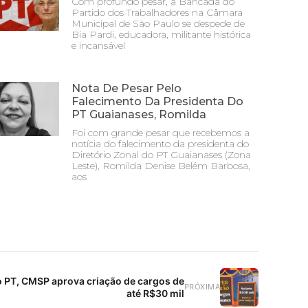
Com profundo pesar, a Bancada do
Partido dos Trabalhadores na Câmara
Municipal de São Paulo se despede de
Bia Pardi, educadora, militante histórica
e incansável
Nota De Pesar Pelo
Falecimento Da Presidenta Do
PT Guaianases, Romilda
Foi com grande pesar que recebemos a
notícia do falecimento da presidenta do
Diretório Zonal do PT Guaianases (Zona
Leste), Romilda Denise Belém Barbosa,
aos
o PT, CMSP aprova criação de cargos de
PRÓXIMA
até R$30 mil