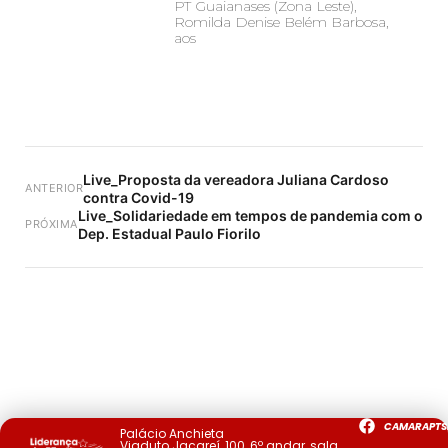
PT Guaianases (Zona Leste),
Romilda Denise Belém Barbosa,
aos
Live_Proposta da vereadora Juliana Cardoso
ANTERIOR
contra Covid-19
Live_Solidariedade em tempos de pandemia com o
PRÓXIMA
Dep. Estadual Paulo Fiorilo
CAMARAPTS
Palácio Anchieta
Viaduto Jacareí, 100, 6º andar, sala