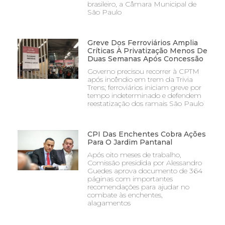
brasileiro, a Câmara Municipal de
São Paulo
Greve Dos Ferroviários Amplia
Críticas À Privatização Menos De
Duas Semanas Após Concessão
Governo precisou recorrer à CPTM
após incêndio em trem da Trivia
Trens; ferroviários iniciam greve por
tempo indeterminado e defendem
reestatização dos ramais São Paulo
CPI Das Enchentes Cobra Ações
Para O Jardim Pantanal
Após oito meses de trabalho,
Comissão presidida por Alessandro
Guedes aprova documento de 364
páginas com importantes
recomendações para ajudar no
combate às enchentes,
alagamentos