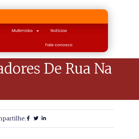
Multimídia
Notícias
Fale conosco
adores De Rua Na
partilhe: