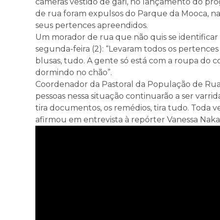
câmeras vestido de gari, no lançamento do pr
de rua foram expulsos do Parque da Mooca, na z
seus pertences apreendidos.
Um morador de rua que não quis se identificar 
segunda-feira (2): “Levaram todos os pertences
blusas, tudo. A gente só está com a roupa do c
dormindo no chão”.
Coordenador da Pastoral da População de Rua, 
pessoas nessa situação continuarão a ser varrida
tira documentos, os remédios, tira tudo. Toda 
afirmou em entrevista à repórter Vanessa Nakas