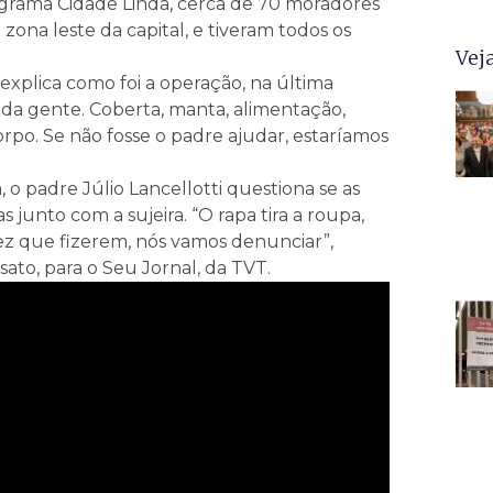
ograma Cidade Linda, cerca de 70 moradores
ona leste da capital, e tiveram todos os
Vej
explica como foi a operação, na última
 da gente. Coberta, manta, alimentação,
orpo. Se não fosse o padre ajudar, estaríamos
o padre Júlio Lancellotti questiona se as
s junto com a sujeira. “O rapa tira a roupa,
vez que fizerem, nós vamos denunciar”,
ato, para o Seu Jornal, da TVT.