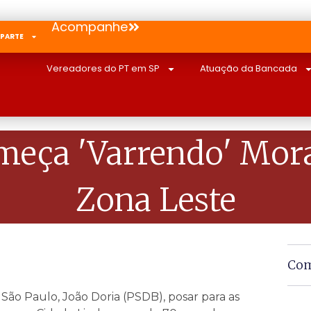
Acompanhe
 PARTE
Vereadores do PT em SP
Atuação da Bancada
meça 'varrendo' Mor
Zona Leste
Com
 São Paulo, João Doria (PSDB), posar para as