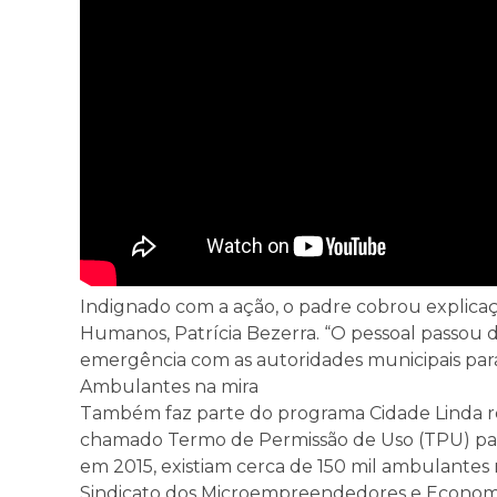
Indignado com a ação, o padre cobrou explicaçõ
Humanos, Patrícia Bezerra. “O pessoal passou d
emergência com as autoridades municipais para
Ambulantes na mira
Também faz parte do programa Cidade Linda r
chamado Termo de Permissão de Uso (TPU) pa
em 2015, existiam cerca de 150 mil ambulantes n
Sindicato dos Microempreendedores e Economi