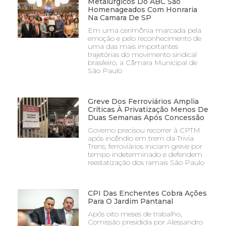
Metalúrgicos Do ABC São
Homenageados Com Honraria
Na Camara De SP
Em uma cerimônia marcada pela
emoção e pelo reconhecimento de
uma das mais importantes
trajetórias do movimento sindical
brasileiro, a Câmara Municipal de
São Paulo
Greve Dos Ferroviários Amplia
Críticas À Privatização Menos De
Duas Semanas Após Concessão
Governo precisou recorrer à CPTM
após incêndio em trem da Trivia
Trens; ferroviários iniciam greve por
tempo indeterminado e defendem
reestatização dos ramais São Paulo
CPI Das Enchentes Cobra Ações
Para O Jardim Pantanal
Após oito meses de trabalho,
Comissão presidida por Alessandro