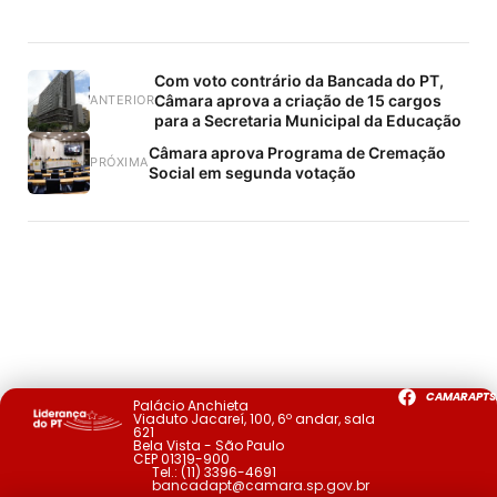
Com voto contrário da Bancada do PT,
Câmara aprova a criação de 15 cargos
ANTERIOR
para a Secretaria Municipal da Educação
Câmara aprova Programa de Cremação
PRÓXIMA
Social em segunda votação
CAMARAPTS
Palácio Anchieta
Viaduto Jacareí, 100, 6º andar, sala
621
Bela Vista - São Paulo
CEP 01319-900
Tel.:
(11) 3396-4691
bancadapt@camara.sp.gov.br