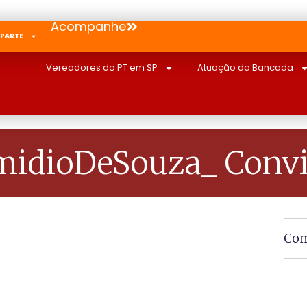
Acompanhe
 PARTE
Vereadores do PT em SP
Atuação da Bancada
idioDeSouza_ Convid
Com