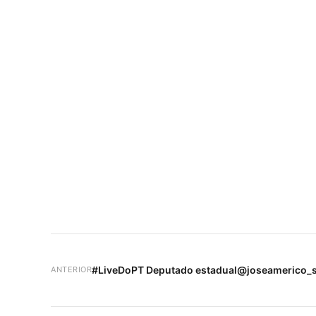
#LiveDoPT Deputado estadual@joseamerico_s
ANTERIOR