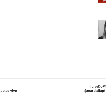
#LiveDoPT
po ao vivo
@marcialiapt1