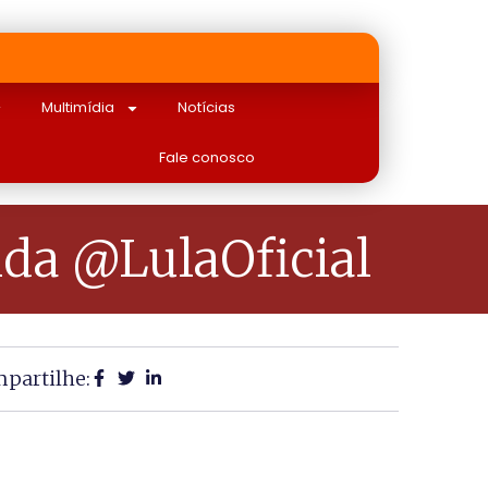
Multimídia
Notícias
Fale conosco
a @LulaOficial
partilhe: