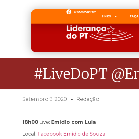
CAMARAPTSP
LINKS
FAÇA
#LiveDoPT @Em
Setembro 9, 2020
Redação
18h00
Live:
Emídio com Lula
Local:
Facebook Emídio de Souza