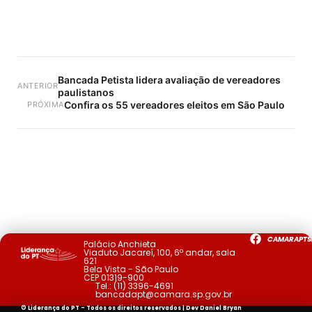
Bancada Petista lidera avaliação de vereadores
ANTERIOR
paulistanos
Confira os 55 vereadores eleitos em São Paulo
PRÓXIMA
CAMARAPTS
Palácio Anchieta
Viaduto Jacareí, 100, 6º andar, sala
621
Bela Vista - São Paulo
CEP 01319-900
Tel.:
(11) 3396-4691
bancadapt@camara.sp.gov.br
© Liderança do PT - Todos os direitos reservados | Dev
Daniel Bryan