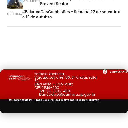
ANTERIOR
Prevent Senior
#BalançoDasComissões – Semana 27 de setembro
PRÓXIMA
a 1º de outubro
CAMARAPTS
Palácio Anchieta
Viaduto Jacareí, 100, 6º andar, sala
621
Bela Vista - São Paulo
CEP 01319-900
Tel.:
(11) 3396-4691
bancadapt@camara.sp.gov.br
© Liderança do PT - Todos os direitos reservados | Dev
Daniel Bryan