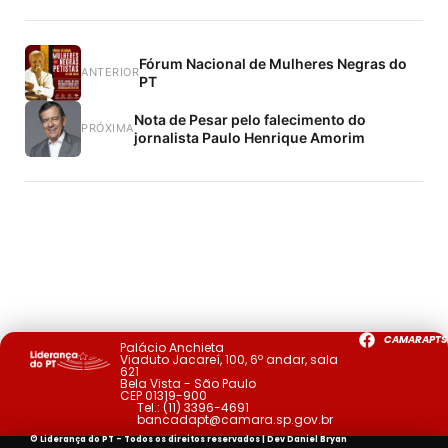
Fórum Nacional de Mulheres Negras do
ANTERIOR
PT
Nota de Pesar pelo falecimento do
PRÓXIMA
jornalista Paulo Henrique Amorim
CAMARAPTS
Palácio Anchieta
Viaduto Jacareí, 100, 6º andar, sala
621
Bela Vista - São Paulo
CEP 01319-900
Tel.:
(11) 3396-4691
bancadapt@camara.sp.gov.br
© Liderança do PT - Todos os direitos reservados | Dev
Daniel Bryan