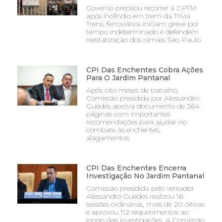
Governo precisou recorrer à CPTM
após incêndio em trem da Trivia
Trens; ferroviários iniciam greve por
tempo indeterminado e defendem
reestatização dos ramais São Paulo
CPI Das Enchentes Cobra Ações
Para O Jardim Pantanal
Após oito meses de trabalho,
Comissão presidida por Alessandro
Guedes aprova documento de 364
páginas com importantes
recomendações para ajudar no
combate às enchentes,
alagamentos
CPI Das Enchentes Encerra
Investigação No Jardim Pantanal
Comissão presidida pelo vereador
Alessandro Guedes realizou 16
sessões ordinárias, mais de 20 oitivas
e aprovou 112 requerimentos ao
longo das investigações. A Comissão