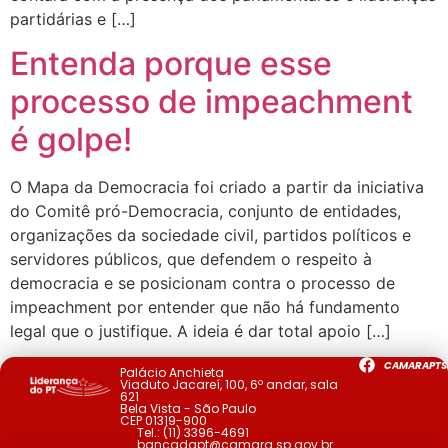
partidárias e […]
Entenda porque esse
processo de impeachment
é golpe!
O Mapa da Democracia foi criado a partir da iniciativa
do Comitê pró-Democracia, conjunto de entidades,
organizações da sociedade civil, partidos políticos e
servidores públicos, que defendem o respeito à
democracia e se posicionam contra o processo de
impeachment por entender que não há fundamento
legal que o justifique. A ideia é dar total apoio […]
CAMARAPTS
Palácio Anchieta
Viaduto Jacareí, 100, 6º andar, sala
621
Bela Vista - São Paulo
CEP 01319-900
Tel.:
(11) 3396-4691
bancadapt@camara.sp.gov.br