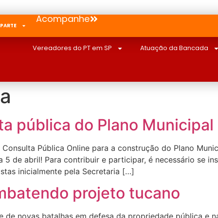
Acompanhe
 PARTE
Vereadores do PT em SP
Atuação da Bancada
ca
ta pública do Plano Municipal
Consulta Pública Online para a construção do Plano Munici
 5 de abril! Para contribuir e participar, é necessário se 
stas inicialmente pela Secretaria […]
ombatendo projeto tucano
rie de novas batalhas em defesa da propriedade pública e 