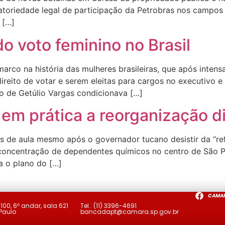
igatoriedade legal de participação da Petrobras nos camp
a […]
o voto feminino no Brasil
arco na história das mulheres brasileiras, que após inten
reito de votar e serem eleitas para cargos no executivo e l
o de Getúlio Vargas condicionava […]
em prática a reorganização d
 de aula mesmo após o governador tucano desistir da “re
concentração de dependentes químicos no centro de São P
a o plano do […]
CAMA
a
100, 6º andar, sala 621
Tel.:
(11) 3396-4691
 Paulo
bancadapt@camara.sp.gov.br