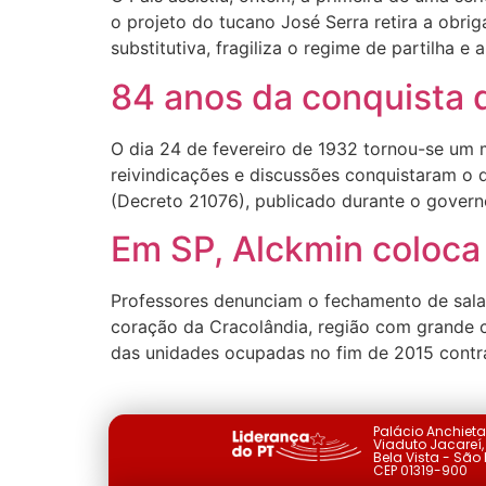
o projeto do tucano José Serra retira a obr
substitutiva, fragiliza o regime de partilha e 
84 anos da conquista d
O dia 24 de fevereiro de 1932 tornou-se um m
reivindicações e discussões conquistaram o di
(Decreto 21076), publicado durante o govern
Em SP, Alckmin coloca 
Professores denunciam o fechamento de salas
coração da Cracolândia, região com grande 
das unidades ocupadas no fim de 2015 contr
Palácio Anchiet
Viaduto Jacareí, 
Bela Vista - São
CEP 01319-900