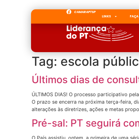
CAMARAPTSP
LINKS
FAÇA
Tag:
escola públi
Últimos dias de consul
ÚLTIMOS DIAS! O processo participativo pela 
O prazo se encerra na próxima terça-feira, dia
alterações às diretrizes, ações e metas propo
Pré-sal: PT seguirá c
O País assistiu, ontem, a primeira de uma sé