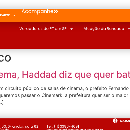
Acompanhe
 PARTE
Vereadores do PT em SP
Atuação da Bancada
co
inema, Haddad diz que quer ba
m circuito público de salas de cinema, o prefeito Fernand
queremos passar o Cinemark, a prefeitura quer ser o maior
…]
CAMA
a
100, 6º andar, sala 621
Tel.:
(11) 3396-4691
 Paulo
bancadapt@camara.sp.gov.br