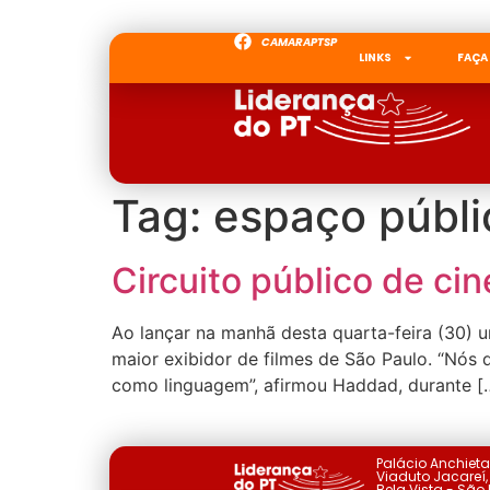
CAMARAPTSP
LINKS
FAÇA
Tag:
espaço públi
Circuito público de c
Ao lançar na manhã desta quarta-feira (30) u
maior exibidor de filmes de São Paulo. “Nós 
como linguagem”, afirmou Haddad, durante [
Palácio Anchiet
Viaduto Jacareí, 
Bela Vista - São