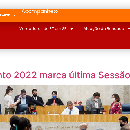
Acompanhe
 PARTE
Vereadores do PT em SP
Atuação da Bancada
o 2022 marca última Sessão 