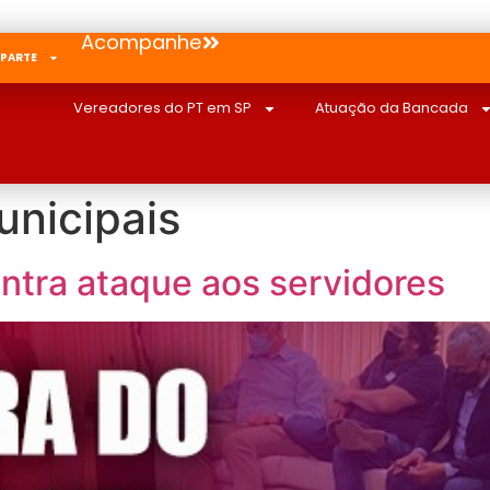
Acompanhe
 PARTE
Vereadores do PT em SP
Atuação da Bancada
unicipais
ntra ataque aos servidores