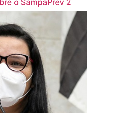
obre o SampaPrev 2