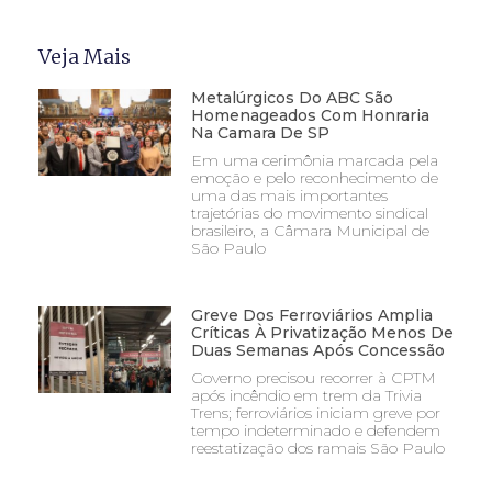
Veja Mais
Metalúrgicos Do ABC São
Homenageados Com Honraria
Na Camara De SP
Em uma cerimônia marcada pela
emoção e pelo reconhecimento de
uma das mais importantes
trajetórias do movimento sindical
brasileiro, a Câmara Municipal de
São Paulo
Greve Dos Ferroviários Amplia
Críticas À Privatização Menos De
Duas Semanas Após Concessão
Governo precisou recorrer à CPTM
após incêndio em trem da Trivia
Trens; ferroviários iniciam greve por
tempo indeterminado e defendem
reestatização dos ramais São Paulo