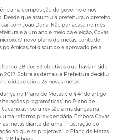
uência na composição do governo e nos
. Desde que assumiu a prefeitura, o prefeito
rcar com João Doria. Não por acaso no mês
efeitura e a um ano e meio da eleição, Covas
cípio. O novo plano de metas, contudo,
polêmicas, foi discutido e aprovado pela
alterou 28 dos 53 objetivos que haviam sido
 2017. Sobre as demais, a Prefeitura decidiu
ncluídas e criou 25 novas metas.
nça no Plano de Metas é o § 4º do artigo
“alterações programáticas” no Plano de
, o tucano atribuiu revisão a mudanças na
de uma reforma previdenciária. Embora Covas
 as metas diante de uma “frustração do
ão ao que se projetava”, o Plano de Metas
 12,8 bilhões.