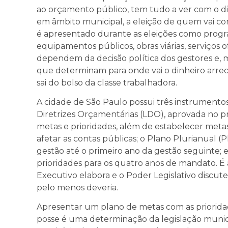
ao orçamento público, tem tudo a ver com o di
em âmbito municipal, a eleição de quem vai c
é apresentado durante as eleições como prog
equipamentos públicos, obras viárias, serviços
dependem da decisão política dos gestores e, ma
que determinam para onde vai o dinheiro arre
sai do bolso da classe trabalhadora.
A cidade de São Paulo possui três instrumentos
Diretrizes Orçamentárias (LDO), aprovada no p
metas e prioridades, além de estabelecer metas 
afetar as contas públicas; o Plano Plurianual (
gestão até o primeiro ano da gestão seguinte; 
prioridades para os quatro anos de mandato. É a
Executivo elabora e o Poder Legislativo discut
pelo menos deveria.
Apresentar um plano de metas com as prioridad
posse é uma determinação da legislação munici