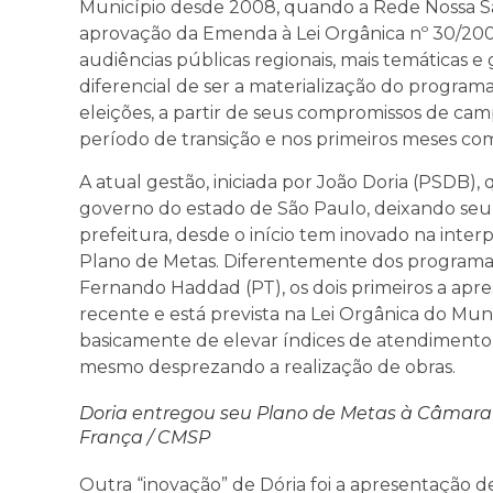
Município desde 2008, quando a Rede Nossa S
aprovação da Emenda à Lei Orgânica nº 30/200
audiências públicas regionais, mais temáticas e 
diferencial de ser a materialização do program
eleições, a partir de seus compromissos de ca
período de transição e nos primeiros meses co
A atual gestão, iniciada por João Doria (PSDB)
governo do estado de São Paulo, deixando seu 
prefeitura, desde o início tem inovado na inter
Plano de Metas. Diferentemente dos programas
Fernando Haddad (PT), os dois primeiros a apres
recente e está prevista na Lei Orgânica do Mun
basicamente de elevar índices de atendimento 
mesmo desprezando a realização de obras.
Doria entregou seu Plano de Metas à Câmara c
França / CMSP
Outra “inovação” de Dória foi a apresentação 