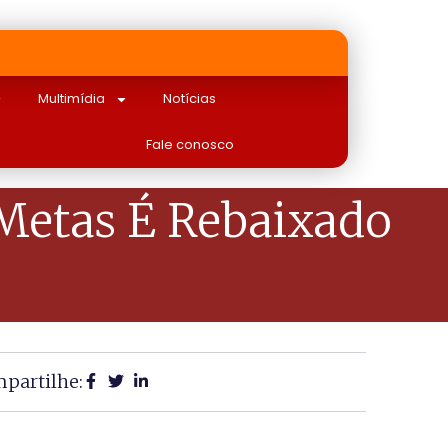
Multimídia
Notícias
Fale conosco
 Metas É Rebaixado
partilhe: