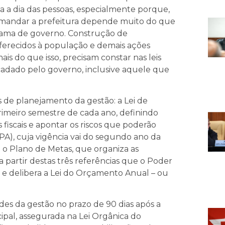
a a dia das pessoas, especialmente porque,
omandar a prefeitura depende muito do que
rama de governo. Construção de
 oferecidos à população e demais ações
is do que isso, precisam constar nas leis
cadado pelo governo, inclusive aquele que
 de planejamento da gestão: a Lei de
rimeiro semestre de cada ano, definindo
fiscais e apontar os riscos que poderão
PPA), cuja vigência vai do segundo ano da
e o Plano de Metas, que organiza as
 partir destas três referências que o Poder
e e delibera a Lei do Orçamento Anual – ou
es da gestão no prazo de 90 dias após a
pal, assegurada na Lei Orgânica do