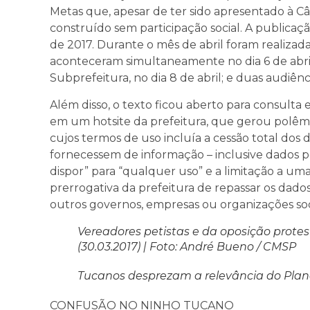
Metas que, apesar de ter sido apresentado à Câm
construído sem participação social. A publicação 
de 2017. Durante o mês de abril foram realizada
aconteceram simultaneamente no dia 6 de abril
Subprefeitura, no dia 8 de abril; e duas audiência
Além disso, o texto ficou aberto para consulta
em um hotsite da prefeitura, que gerou polêmic
cujos termos de uso incluía a cessão total dos 
fornecessem de informação – inclusive dados pe
dispor” para “qualquer uso” e a limitação a uma
prerrogativa da prefeitura de repassar os dados 
outros governos, empresas ou organizações soci
Vereadores petistas e da oposição prot
(30.03.2017) | Foto: André Bueno / CMSP
Tucanos desprezam a relevância do Plan
CONFUSÃO NO NINHO TUCANO