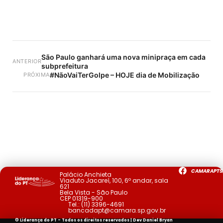
São Paulo ganhará uma nova minipraça em cada
ANTERIOR
subprefeitura
#NãoVaiTerGolpe – HOJE dia de Mobilização
PRÓXIMA
CAMARAPTS
Palácio Anchieta
Viaduto Jacareí, 100, 6º andar, sala
621
Bela Vista - São Paulo
CEP 01319-900
Tel.:
(11) 3396-4691
bancadapt@camara.sp.gov.br
© Liderança do PT - Todos os direitos reservados | Dev
Daniel Bryan