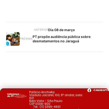
Dia 08 de março
ANTERIOR
PT propõe audiência pública sobre
PRÓXIMA
desmatamentos no Jaraguá
CAMARAPTS
Palácio Anchieta
Viaduto Jacareí, 100, 6º andar, sala
621
Bela Vista - São Paulo
CEP 01319-900
Tel.:
(11) 3396-4691