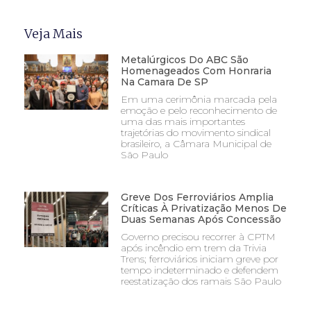
Veja Mais
Metalúrgicos Do ABC São
Homenageados Com Honraria
Na Camara De SP
Em uma cerimônia marcada pela
emoção e pelo reconhecimento de
uma das mais importantes
trajetórias do movimento sindical
brasileiro, a Câmara Municipal de
São Paulo
Greve Dos Ferroviários Amplia
Críticas À Privatização Menos De
Duas Semanas Após Concessão
Governo precisou recorrer à CPTM
após incêndio em trem da Trivia
Trens; ferroviários iniciam greve por
tempo indeterminado e defendem
reestatização dos ramais São Paulo