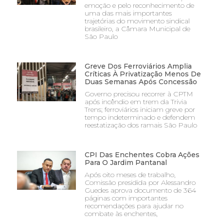
emoção e pelo reconhecimento de
uma das mais importantes
trajetórias do movimento sindical
brasileiro, a Câmara Municipal de
São Paulo
Greve Dos Ferroviários Amplia
Críticas À Privatização Menos De
Duas Semanas Após Concessão
Governo precisou recorrer à CPTM
após incêndio em trem da Trivia
Trens; ferroviários iniciam greve por
tempo indeterminado e defendem
reestatização dos ramais São Paulo
CPI Das Enchentes Cobra Ações
Para O Jardim Pantanal
Após oito meses de trabalho,
Comissão presidida por Alessandro
Guedes aprova documento de 364
páginas com importantes
recomendações para ajudar no
combate às enchentes,