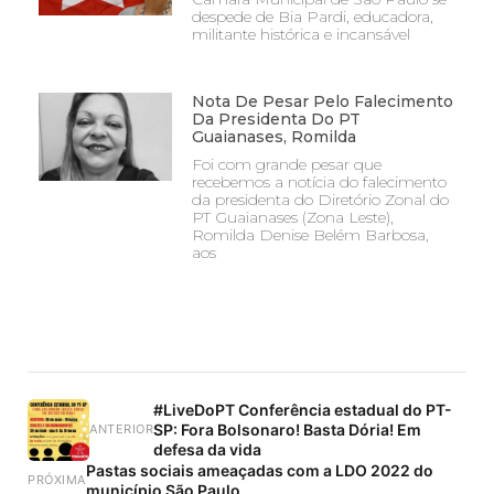
despede de Bia Pardi, educadora,
militante histórica e incansável
Nota De Pesar Pelo Falecimento
Da Presidenta Do PT
Guaianases, Romilda
Foi com grande pesar que
recebemos a notícia do falecimento
da presidenta do Diretório Zonal do
PT Guaianases (Zona Leste),
Romilda Denise Belém Barbosa,
aos
#LiveDoPT Conferência estadual do PT-
SP: Fora Bolsonaro! Basta Dória! Em
ANTERIOR
defesa da vida
Pastas sociais ameaçadas com a LDO 2022 do
PRÓXIMA
município São Paulo