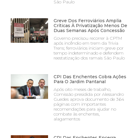
São Paulo
Greve Dos Ferroviários Amplia
Críticas À Privatização Menos De
Duas Semanas Após Concessão
Governo precisou recorrer à CPTM
após incêndio em trem da Trivia
Trens; ferroviários iniciam greve por
tempo indeterminado e defendem
reestatização dos ramais São Paulo
CPI Das Enchentes Cobra Ações
Para O Jardim Pantanal
Após oito meses de trabalho,
Comissão presidida por Alessandro
Guedes aprova documento de 364
páginas com importantes
recomendações para ajudar no
combate às enchentes,
alagamentos
CPI Das Enchentes Encerra