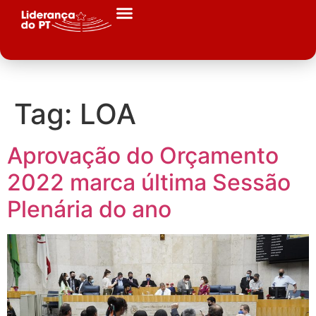
Tag:
LOA
Aprovação do Orçamento
2022 marca última Sessão
Plenária do ano