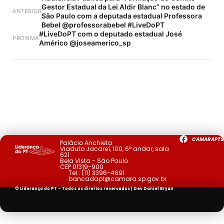
Gestor Estadual da Lei Aldir Blanc” no estado de
ANTERIOR
São Paulo com a deputada estadual Professora
Bebel @professorabebel #LiveDoPT
#LiveDoPT com o deputado estadual José
PRÓXIMA
Américo @joseamerico_sp
CAMARAPTS
Palácio Anchieta
Viaduto Jacareí, 100, 6º andar, sala
621
Bela Vista - São Paulo
CEP 01319-900
Tel.:
(11) 3396-4691
bancadapt@camara.sp.gov.br
© Liderança do PT - Todos os direitos reservados | Dev
Daniel Bryan