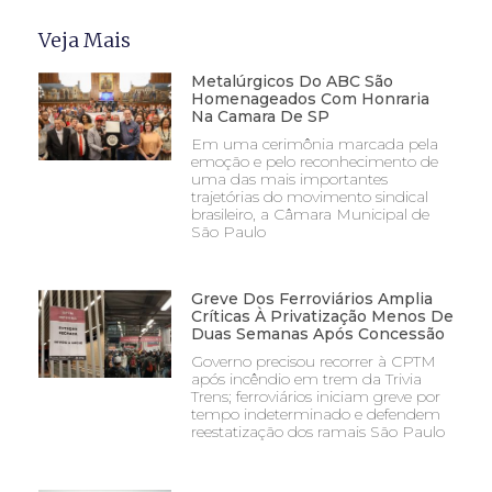
Veja Mais
Metalúrgicos Do ABC São
Homenageados Com Honraria
Na Camara De SP
Em uma cerimônia marcada pela
emoção e pelo reconhecimento de
uma das mais importantes
trajetórias do movimento sindical
brasileiro, a Câmara Municipal de
São Paulo
Greve Dos Ferroviários Amplia
Críticas À Privatização Menos De
Duas Semanas Após Concessão
Governo precisou recorrer à CPTM
após incêndio em trem da Trivia
Trens; ferroviários iniciam greve por
tempo indeterminado e defendem
reestatização dos ramais São Paulo