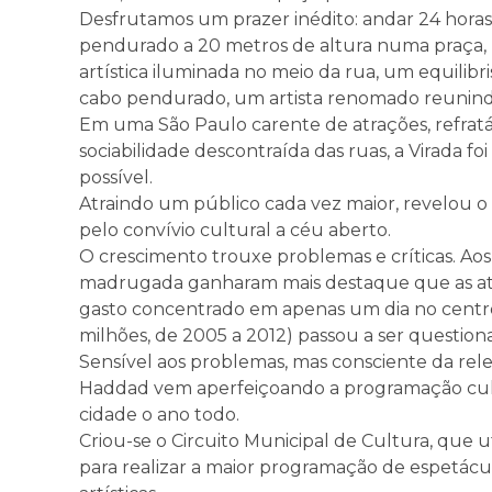
Desfrutamos um prazer inédito: andar 24 horas
pendurado a 20 metros de altura numa praça
artística iluminada no meio da rua, um equili
cabo pendurado, um artista renomado reunin
Em uma São Paulo carente de atrações, refratár
sociabilidade descontraída das ruas, a Virada f
possível.
Atraindo um público cada vez maior, revelou o 
pelo convívio cultural a céu aberto.
O crescimento trouxe problemas e críticas. Aos 
madrugada ganharam mais destaque que as atraç
gasto concentrado em apenas um dia no centro 
milhões, de 2005 a 2012) passou a ser question
Sensível aos problemas, mas consciente da rele
Haddad vem aperfeiçoando a programação cultu
cidade o ano todo.
Criou-se o Circuito Municipal de Cultura, que u
para realizar a maior programação de espetácul