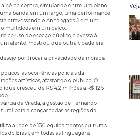
Vej
 a pé no centro, circulando entre um piano
, uma banda em um largo, uma performance
brista atravessando o Anhangabaú em um
do multidões em um palco…
ia ao uso do espaço público e avessa à
oi um alento, mostrou que outra cidade era
desejo por trocar a privacidade da moradia
poucos, as ocorrências policiais da
ões artísticas, afastando o público. O
(que cresceu de R$ 4,2 milhões a R$ 12,5
ado.
vância da Virada, a gestão de Fernando
ral para alcançar todas as regiões da
tiliza a rede de 130 equipamentos culturais
os do Brasil, em todas as linguagens