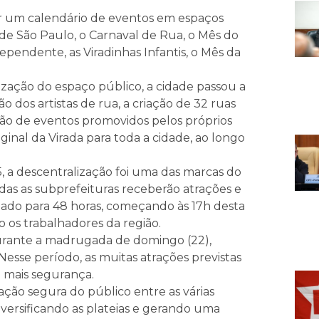
rar um calendário de eventos em espaços
o de São Paulo, o Carnaval de Rua, o Mês do
dependente, as Viradinhas Infantis, o Mês da
ização do espaço público, a cidade passou a
 dos artistas de rua, a criação de 32 ruas
ação de eventos promovidos pelos próprios
iginal da Virada para toda a cidade, ao longo
, a descentralização foi uma das marcas do
das as subprefeituras receberão atrações e
pliado para 48 horas, começando às 17h desta
o os trabalhadores da região.
urante a madrugada de domingo (22),
Nesse período, as muitas atrações previstas
 mais segurança.
ção segura do público entre as várias
diversificando as plateias e gerando uma