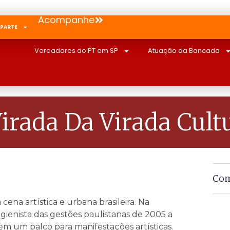
Acompanhe
 PARTE
Vereadores do PT em SP
Atuação da Bancada
irada Da Virada Cult
Com
cena artística e urbana brasileira. Na
gienista das gestões paulistanas de 2005 a
em um palco para manifestações artísticas.