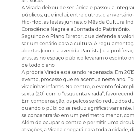
artísticas.
A Virada deixou de ser única e passou a integ
públicos, que inclui, entre outros, o aniversári
Hip-Hop, as festas juninas, o Mês da Cultura In
Consciência Negra e a Jornada do Patrimônio.
Seguindo o Plano Diretor, que defende a valor
ser um cenário para a cultura. A regulamentação
abertas (como a avenida Paulista) e a prolifer
artistas no espaço público levaram o espírito or
de todo o ano.
A própria Virada está sendo repensada. Em 2015
evento, processo que se acentua neste ano. To
viradinhas infantis. No centro, o evento foi am
sexta (20) com o “esquenta virada”, favorecend
Em compensação, os palcos serão reduzidos d
quando o público se reduz significativamente. 
se concentrarão em um perímetro menor, com
Além de ocupar o centro e permitir uma circula
atrações, a Virada chegará para toda a cidade, 