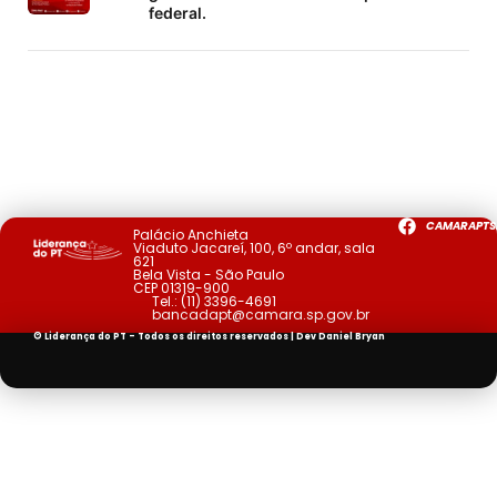
federal.
CAMARAPTS
Palácio Anchieta
Viaduto Jacareí, 100, 6º andar, sala
621
Bela Vista - São Paulo
CEP 01319-900
Tel.:
(11) 3396-4691
bancadapt@camara.sp.gov.br
© Liderança do PT - Todos os direitos reservados | Dev
Daniel Bryan