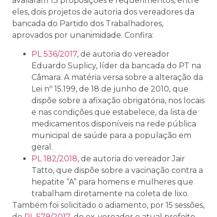
avaliaram 13 proposições e requerimentos, entre
eles, dois projetos de autoria dos vereadores da
bancada do Partido dos Trabalhadores,
aprovados por unanimidade. Confira:
PL 536/2017
, de autoria do vereador
Eduardo Suplicy, líder da bancada do PT na
Câmara. A matéria versa sobre a alteração da
Lei nº 15.199, de 18 de junho de 2010, que
dispõe sobre a afixação obrigatória, nos locais
e nas condições que estabelece, da lista de
medicamentos disponíveis na rede pública
municipal de saúde para a população em
geral.
PL 182/2018
, de autoria do vereador Jair
Tatto, que dispõe sobre a vacinação contra a
hepatite “A” para homens e mulheres que
trabalham diretamente na coleta de lixo.
Também foi solicitado o adiamento, por 15 sessões,
do
PL 579/2017
, do ex-vereador e atual prefeito