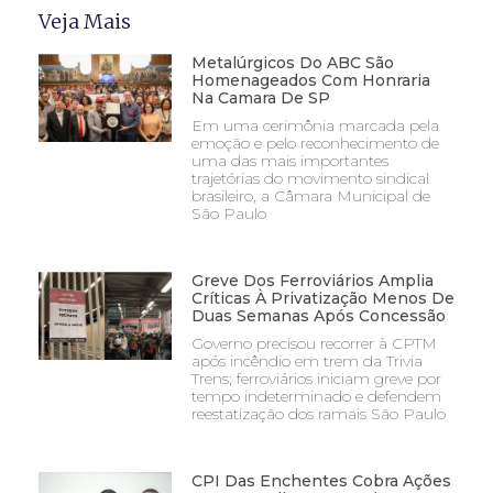
Veja Mais
Metalúrgicos Do ABC São
Homenageados Com Honraria
Na Camara De SP
Em uma cerimônia marcada pela
emoção e pelo reconhecimento de
uma das mais importantes
trajetórias do movimento sindical
brasileiro, a Câmara Municipal de
São Paulo
Greve Dos Ferroviários Amplia
Críticas À Privatização Menos De
Duas Semanas Após Concessão
Governo precisou recorrer à CPTM
após incêndio em trem da Trivia
Trens; ferroviários iniciam greve por
tempo indeterminado e defendem
reestatização dos ramais São Paulo
CPI Das Enchentes Cobra Ações