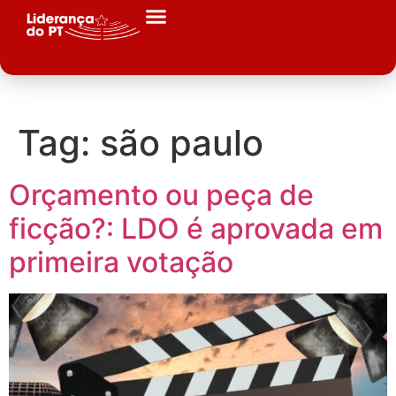
Tag:
são paulo
Orçamento ou peça de
ficção?: LDO é aprovada em
primeira votação