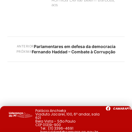
Romilda Denise Belém Barbosa,
aos
Parlamentares em defesa da democracia
ANTERIOR
Fernando Haddad – Combate à Corrupção
PRÓXIMA
CAMARAPTS
Palácio Anchieta
Viaduto Jacareí, 100, 6º andar, sala
621
Bela Vista - São Paulo
CEP 01319-900
Tel.:
(11) 3396-4691
bancadapt@camara.sp.gov.br