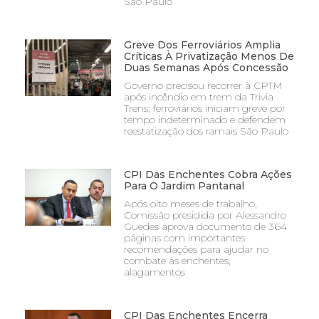
São Paulo
Greve Dos Ferroviários Amplia
Críticas À Privatização Menos De
Duas Semanas Após Concessão
Governo precisou recorrer à CPTM
após incêndio em trem da Trivia
Trens; ferroviários iniciam greve por
tempo indeterminado e defendem
reestatização dos ramais São Paulo
CPI Das Enchentes Cobra Ações
Para O Jardim Pantanal
Após oito meses de trabalho,
Comissão presidida por Alessandro
Guedes aprova documento de 364
páginas com importantes
recomendações para ajudar no
combate às enchentes,
alagamentos
CPI Das Enchentes Encerra