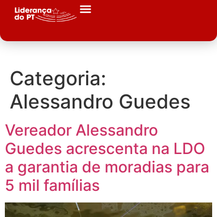
Categoria:
Alessandro Guedes
Vereador Alessandro
Guedes acrescenta na LDO
a garantia de moradias para
5 mil famílias