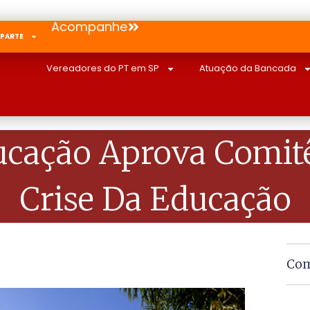
Acompanhe
 PARTE
Vereadores do PT em SP
Atuação da Bancada
cação Aprova Comit
Crise Da Educação
Com