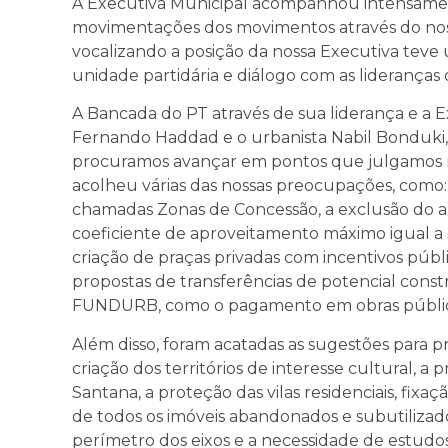
A Executiva Municipal acompanhou intensamen
movimentações dos movimentos através do noss
vocalizando a posição da nossa Executiva teve
unidade partidária e diálogo com as liderança
A Bancada do PT através de sua liderança e a E
Fernando Haddad e o urbanista Nabil Bonduki, 
procuramos avançar em pontos que julgamos m
acolheu várias das nossas preocupações, como: 
chamadas Zonas de Concessão, a exclusão do a
coeficiente de aproveitamento máximo igual a 3
criação de praças privadas com incentivos públ
propostas de transferências de potencial cons
FUNDURB, como o pagamento em obras públic
Além disso, foram acatadas as sugestões para pr
criação dos territórios de interesse cultural, 
Santana, a proteção das vilas residenciais, fixa
de todos os imóveis abandonados e subutilizad
perímetro dos eixos e a necessidade de estudos