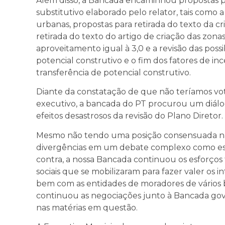
Além disso, a Bancada encaminhou propostas par
substitutivo elaborado pelo relator, tais como 
urbanas, propostas para retirada do texto da 
retirada do texto do artigo de criação das zona
aproveitamento igual à 3,0 e a revisão das poss
potencial construtivo e o fim dos fatores de i
transferência de potencial construtivo.
Diante da constatação de que não teríamos voto
executivo, a bancada do PT procurou um diálog
efeitos desastrosos da revisão do Plano Diretor.
Mesmo não tendo uma posição consensuada na 
divergências em um debate complexo como ess
contra, a nossa Bancada continuou os esforço
sociais que se mobilizaram para fazer valer os 
bem com as entidades de moradores de vários b
continuou as negociações junto à Bancada gove
nas matérias em questão.