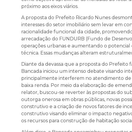
próximo aos eixos viários.
A proposta do Prefeito Ricardo Nunes desmonta
interesses do setor imobiliário sem levar em co
racionalidade funcional da cidade, promove
arrecadação do FUNDURB (Fundo de Desenvolv
operações urbanas e aumentando o potencial co
técnica. Essas mudanças alteram estruturalmen
Diante da devassa que a proposta do Prefeito f
Bancada iniciou um intenso debate visando in
principalmente interferem no atendimento de 
baixa renda. Por meio da elaboração de emend
relator, buscou-se reverter às propostas do su
outorga onerosa em obras públicas, novas possi
construtivo e a criação de novos fatores de inc
construtivo visando eliminar o impacto negat
os recursos para construção de habitação social