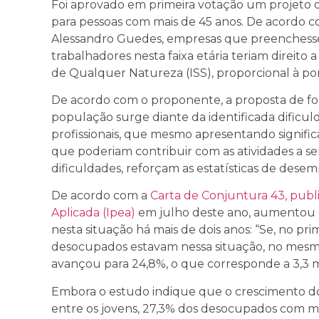
Foi aprovado em primeira votação um projeto 
para pessoas com mais de 45 anos. De acordo c
Alessandro Guedes, empresas que preenchess
trabalhadores nesta faixa etária teriam direit
de Qualquer Natureza (ISS), proporcional à po
De acordo com o proponente, a proposta de fo
população surge diante da identificada dificu
profissionais, que mesmo apresentando significat
que poderiam contribuir com as atividades a
dificuldades, reforçam as estatísticas de dese
De acordo com a
Carta de Conjuntura 43, publ
Aplicada (Ipea)
em julho deste ano, aumentou
nesta situação há mais de dois anos: “Se, no pri
desocupados estavam nessa situação, no mesm
avançou para 24,8%, o que corresponde a 3,3 mi
Embora o estudo indique que o crescimento d
entre os jovens, 27,3% dos desocupados com ma