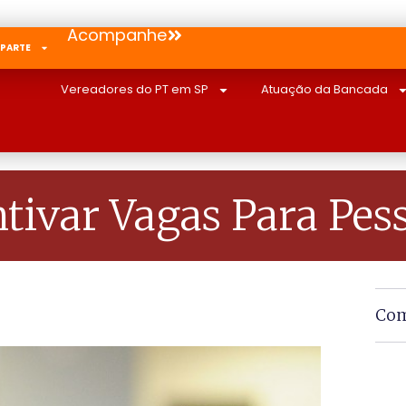
Acompanhe
 PARTE
Vereadores do PT em SP
Atuação da Bancada
ntivar Vagas Para Pe
Com