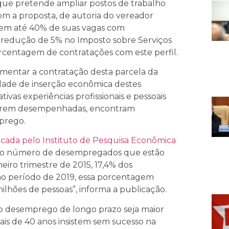
que pretende ampliar postos de trabalho
om a proposta, de autoria do vereador
em até 40% de suas vagas com
o a redução de 5% no Imposto sobre Serviços
rcentagem de contratações com este perfil.
mentar a contratação desta parcela da
ldade de inserção econômica destes
ivas experiências profissionais e pessoais
 serem desempenhadas, encontram
mprego.
icada pelo Instituto de Pesquisa Econômica
 o número de desempregados que estão
meiro trimestre de 2015, 17,4% dos
o período de 2019, essa porcentagem
lhões de pessoas”, informa a publicação.
o desemprego de longo prazo seja maior
is de 40 anos insistem sem sucesso na