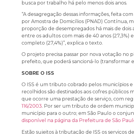
busca por trabalho há pelo menos dois anos.
“A desagregação dessas informações, feita com
por Amostra de Domicílios (PNAD) Contínua, mos
proporção de desempregados há mais de dois a
entre os adultos com mais de 40 anos (27,3%) 
completo (27,4%)”, explica o texto.
O projeto precisa passar por nova votação no pl
prefeito, que poderá sancioná-lo (transformar e
SOBRE O ISS
O ISS é um tributo cobrado pelos municípios e p
recolhidos são destinados aos cofres públicos m
que ocorre uma prestação de serviço, com regr
116/2003
. Por ser um tributo de ordem municipa
município para o outro; em São Paulo o conjun
disponível na página da Prefeitura de São Paul
Estão sujeitos à tributação de ISS os serviços 