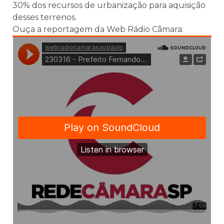
30% dos recursos de urbanização para aquisição
desses terrenos.
Ouça a reportagem da Web Rádio Câmara: