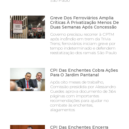
São Paulo
Greve Dos Ferroviários Amplia
Críticas À Privatização Menos De
Duas Semanas Após Concessão
Governo precisou recorrer à CPTM
após incêndio em trem da Trivia
Trens; ferroviários iniciam greve por
tempo indeterminado e defendem
reestatização dos ramais São Paulo
CPI Das Enchentes Cobra Ações
Para O Jardim Pantanal
Após oito meses de trabalho,
Comissão presidida por Alessandro
Guedes aprova documento de 364
páginas com importantes
recomendações para ajudar no
combate às enchentes,
alagamentos
CPI Das Enchentes Encerra