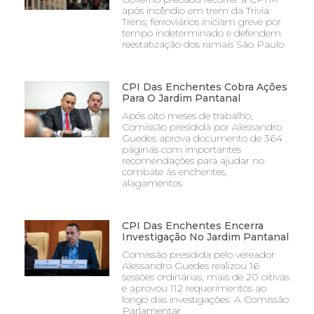
após incêndio em trem da Trivia
Trens; ferroviários iniciam greve por
tempo indeterminado e defendem
reestatização dos ramais São Paulo
CPI Das Enchentes Cobra Ações
Para O Jardim Pantanal
Após oito meses de trabalho,
Comissão presidida por Alessandro
Guedes aprova documento de 364
páginas com importantes
recomendações para ajudar no
combate às enchentes,
alagamentos
CPI Das Enchentes Encerra
Investigação No Jardim Pantanal
Comissão presidida pelo vereador
Alessandro Guedes realizou 16
sessões ordinárias, mais de 20 oitivas
e aprovou 112 requerimentos ao
longo das investigações. A Comissão
Parlamentar