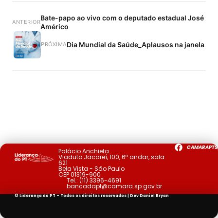
Bate-papo ao vivo com o deputado estadual José
ANTERIOR
Américo
Dia Mundial da Saúde_Aplausos na janela
PRÓXIMA
CAMARAPTS
Palácio Anchieta
Viaduto Jacareí, 100, 6º andar, sala
621
Bela Vista - São Paulo
CEP 01319-900
Tel.:
(11) 3396-4691
bancadapt@camara.sp.gov.br
© Liderança do PT - Todos os direitos reservados | Dev
Daniel Bryan