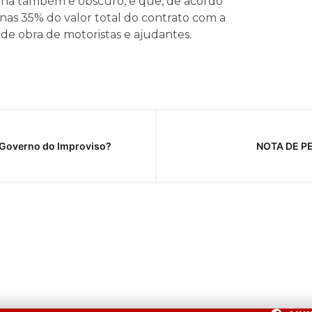
colha também é obscuro, e que, de acordo
as 35% do valor total do contrato com a
e obra de motoristas e ajudantes.
 Governo do Improviso?
NOTA DE PE