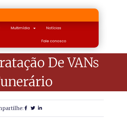
Multimídia
Notícias
Fale conosco
tratação De VANs
unerário
partilhe: