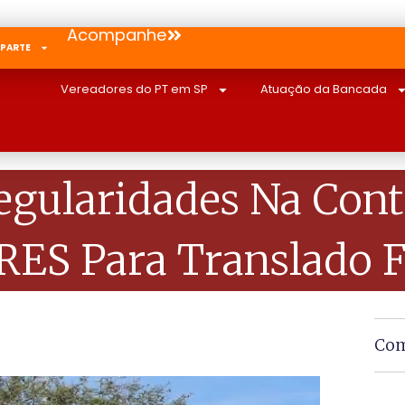
Acompanhe
 PARTE
Vereadores do PT em SP
Atuação da Bancada
egularidades Na Con
ES Para Translado F
Com