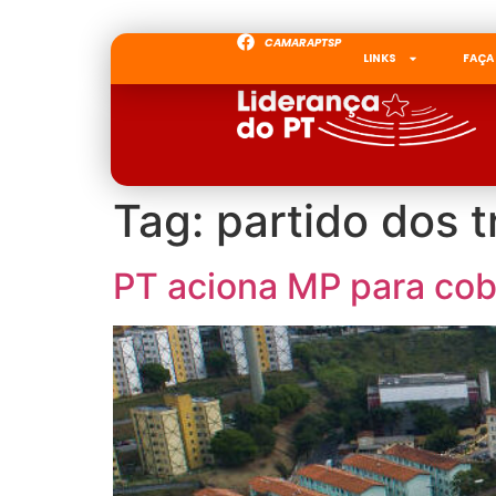
CAMARAPTSP
LINKS
FAÇA
Tag:
partido dos 
PT aciona MP para cob