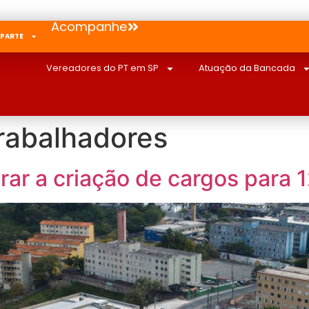
Acompanhe
 PARTE
Vereadores do PT em SP
Atuação da Bancada
trabalhadores
rar a criação de cargos para