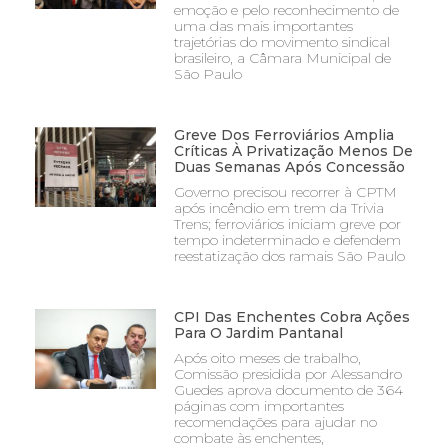
emoção e pelo reconhecimento de
uma das mais importantes
trajetórias do movimento sindical
brasileiro, a Câmara Municipal de
São Paulo
Greve Dos Ferroviários Amplia
Críticas À Privatização Menos De
Duas Semanas Após Concessão
Governo precisou recorrer à CPTM
após incêndio em trem da Trivia
Trens; ferroviários iniciam greve por
tempo indeterminado e defendem
reestatização dos ramais São Paulo
CPI Das Enchentes Cobra Ações
Para O Jardim Pantanal
Após oito meses de trabalho,
Comissão presidida por Alessandro
Guedes aprova documento de 364
páginas com importantes
recomendações para ajudar no
combate às enchentes,