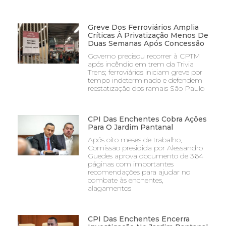
Greve Dos Ferroviários Amplia
Críticas À Privatização Menos De
Duas Semanas Após Concessão
Governo precisou recorrer à CPTM
após incêndio em trem da Trivia
Trens; ferroviários iniciam greve por
tempo indeterminado e defendem
reestatização dos ramais São Paulo
CPI Das Enchentes Cobra Ações
Para O Jardim Pantanal
Após oito meses de trabalho,
Comissão presidida por Alessandro
Guedes aprova documento de 364
páginas com importantes
recomendações para ajudar no
combate às enchentes,
alagamentos
CPI Das Enchentes Encerra