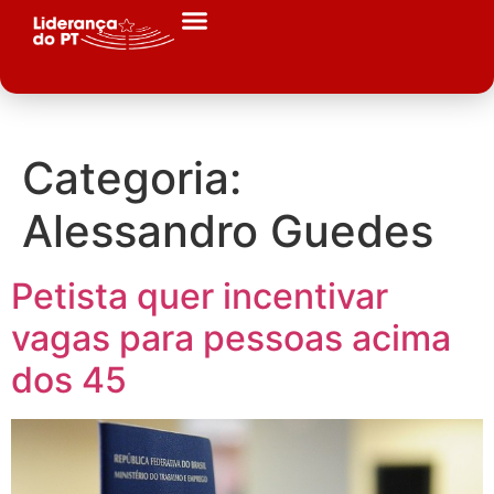
Categoria:
Alessandro Guedes
Petista quer incentivar
vagas para pessoas acima
dos 45