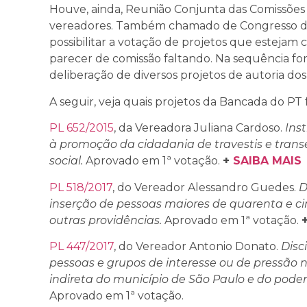
Houve, ainda, Reunião Conjunta das Comissões p
vereadores. Também chamado de Congresso de
possibilitar a votação de projetos que estej
parecer de comissão faltando. Na sequência for
deliberação de diversos projetos de autoria dos
A seguir, veja quais projetos da Bancada do PT
PL 652/2015
, da Vereadora Juliana Cardoso.
Ins
à promoção da cidadania de travestis e trans
social.
Aprovado em 1ª votação.
+
SAIBA MAIS
PL 518/2017
, do Vereador Alessandro Guedes.
D
inserção de pessoas maiores de quarenta e c
outras providências.
Aprovado em 1ª votação.
PL 447/2017
, do Vereador Antonio Donato.
Disc
pessoas e grupos de interesse ou de pressão 
indireta do município de São Paulo e do poder 
Aprovado em 1ª votação.