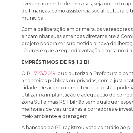
tiveram aumento de recursos, seja no texto ap
de Finanças, como assistência social, cultura e 
municipal.
Com a deliberação em primeira, os vereadores t
encaminhar suas emendas diretamente à Comis
projeto poderá ser submetido a nova delibera
Líderes é que a segunda votação ocorra no dia 
EMPRÉSTIMOS DE R$ 1,2 BI
O
PL 723/2019
, que autoriza a Prefeitura a co
financeiras públicas ou privadas, com a justific
cidade. De acordo com o texto, a gestão pode
utilizar na implantação e adequação do corred
zona Sul e mais R$ 1 bilhão sem qualquer espe
melhorias de vias urbanas e corredores e inves
meio ambiente e drenagem.
A bancada do PT registrou voto contrário ao pro