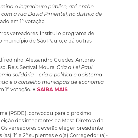
mina o logradouro público, até então
 com a rua David Pimentel, no distrito de
ado em 1ª votação.
ros vereadores. Institui o programa de
município de São Paulo, e dá outras
Alfredinho, Alessandro Guedes, Antonio
so, Reis, Senival Moura.
Cria a Lei Paul
ia solidária – cria a política e o sistema
fundo e o conselho municipais de economia
 1ª votação.
+
SAIBA MAIS
ma (PSDB), convocou para o próximo
eleição dos integrantes da Mesa Diretora do
0. Os vereadores deverão eleger presidente
ios (as), 1º e 2º suplentes e o(a) Corregedor (a)-