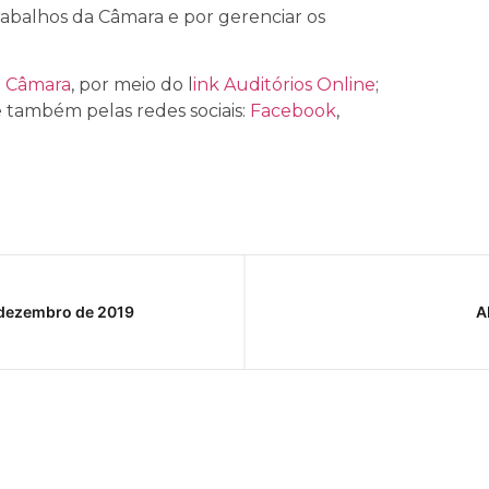
trabalhos da Câmara e por gerenciar os
a Câmara
, por meio do l
ink Auditórios Online
;
 e também pelas redes sociais:
Facebook
,
dezembro de 2019
A