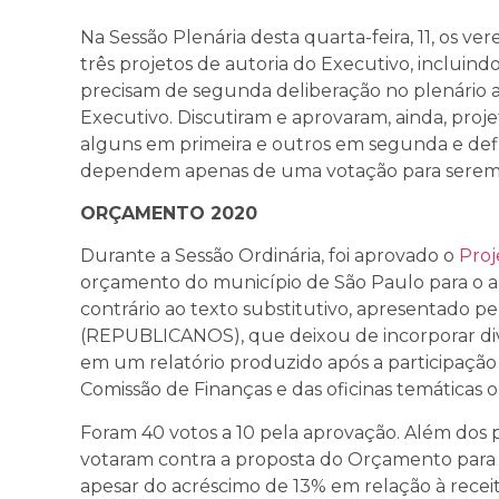
Na Sessão Plenária desta quarta-feira, 11, os v
três projetos de autoria do Executivo, incluin
precisam de segunda deliberação no plenário a
Executivo. Discutiram e aprovaram, ainda, proje
alguns em primeira e outros em segunda e defi
dependem apenas de uma votação para serem c
ORÇAMENTO 2020
Durante a Sessão Ordinária, foi aprovado o
Proj
orçamento do município de São Paulo para o a
contrário ao texto substitutivo, apresentado pel
(REPUBLICANOS), que deixou de incorporar div
em um relatório produzido após a participação n
Comissão de Finanças e das oficinas temáticas 
Foram 40 votos a 10 pela aprovação. Além dos 
votaram contra a proposta do Orçamento para 2
apesar do acréscimo de 13% em relação à receit