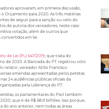
ereadores aprovaram, em primeira discussão,
do o Orçamento para 2020. As três matérias
ntes de seguir para a sanção ou veto do
tos de autoria dos vereadores, neste caso
nitiva votação, além de outros que
onvertidos em lei.
eto de Lei (PL) 647/2019
, que trata do
no de 2020. A Bancada do PT registrou voto
o relator, vereador Atílio Francisco
ersas emendas apresentadas pelos petistas
as 24 audiências públicas oficiais da
organizadas pela Liderança do PT.
petistas, os parlamentares do Psol também
020, que é de R$ 68,9 bilhões. Isso porque,
a do ano anterior, nem todas as áreas