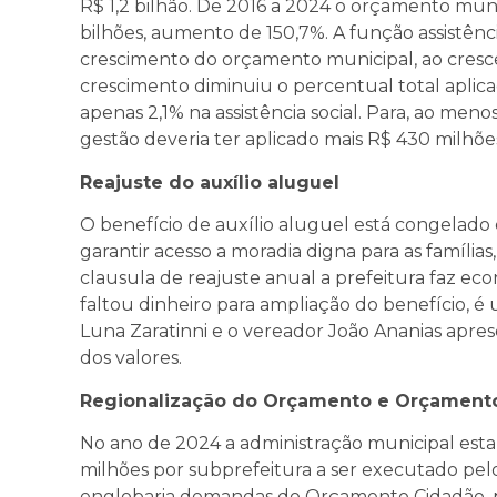
R$ 1,2 bilhão. De 2016 a 2024 o orçamento mun
bilhões, aumento de 150,7%. A função assistên
crescimento do orçamento municipal, ao cresce
crescimento diminuiu o percentual total aplicad
apenas 2,1% na assistência social. Para, ao men
gestão deveria ter aplicado mais R$ 430 milhõe
Reajuste do auxílio aluguel
O benefício de auxílio aluguel está congelado 
garantir acesso a moradia digna para as famíli
clausula de reajuste anual a prefeitura faz e
faltou dinheiro para ampliação do benefício, é u
Luna Zaratinni e o vereador João Ananias ap
dos valores.
Regionalização do Orçamento e Orçament
No ano de 2024 a administração municipal est
milhões por subprefeitura a ser executado pelos
englobaria demandas do Orçamento Cidadão, pa