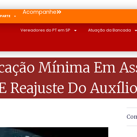
Acompanhe
 PARTE
Vereadores do PT em SP
Atuação da Bancada
cação Mínima Em Ass
E Reajuste Do Auxíli
Com