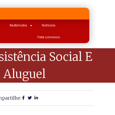
Multimídia
Notícias
Fale conosco
istência Social E
o Aluguel
partilhe: