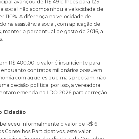
icipal avançou de R$ 49 bilhões para 123
cia social não acompanhou a velocidade de
r 110%. A diferença na velocidade de
o na assistência social, com aplicação de
os, manter o percentual de gasto de 2016, a
s.
em R$ 400,00, o valor é insuficiente para
as, enquanto contratos milionários possuem
conomia com aqueles que mais precisam, não
ma decisão política, por isso, a vereadora
resentam emenda na LDO 2026 para correção
o Cidadão
abeleceu informalmente o valor de R$ 6
 Conselhos Participativos, este valor
rticipação popular direta, e do Conselho