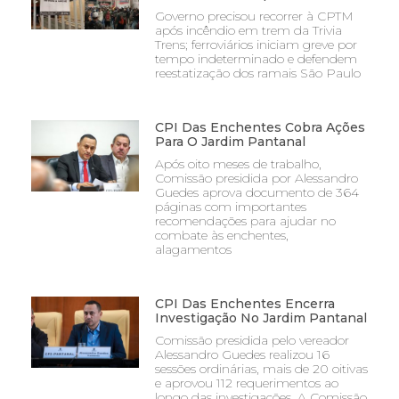
Governo precisou recorrer à CPTM
após incêndio em trem da Trivia
Trens; ferroviários iniciam greve por
tempo indeterminado e defendem
reestatização dos ramais São Paulo
CPI Das Enchentes Cobra Ações
Para O Jardim Pantanal
Após oito meses de trabalho,
Comissão presidida por Alessandro
Guedes aprova documento de 364
páginas com importantes
recomendações para ajudar no
combate às enchentes,
alagamentos
CPI Das Enchentes Encerra
Investigação No Jardim Pantanal
Comissão presidida pelo vereador
Alessandro Guedes realizou 16
sessões ordinárias, mais de 20 oitivas
e aprovou 112 requerimentos ao
longo das investigações. A Comissão