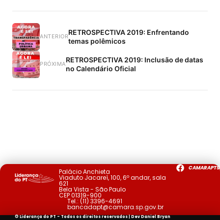
RETROSPECTIVA 2019: Enfrentando
ANTERIOR
temas polêmicos
RETROSPECTIVA 2019: Inclusão de datas
PRÓXIMA
no Calendário Oficial
CAMARAPTS
Palácio Anchieta
Viaduto Jacareí, 100, 6º andar, sala
621
Bela Vista - São Paulo
CEP 01319-900
Tel.:
(11) 3396-4691
bancadapt@camara.sp.gov.br
© Liderança do PT - Todos os direitos reservados | Dev
Daniel Bryan