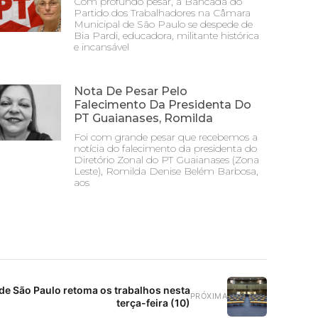
Com profundo pesar, a Bancada do
Partido dos Trabalhadores na Câmara
Municipal de São Paulo se despede de
Bia Pardi, educadora, militante histórica
e incansável
Nota De Pesar Pelo
Falecimento Da Presidenta Do
PT Guaianases, Romilda
Foi com grande pesar que recebemos a
notícia do falecimento da presidenta do
Diretório Zonal do PT Guaianases (Zona
Leste), Romilda Denise Belém Barbosa,
aos
de São Paulo retoma os trabalhos nesta
PRÓXIMA
terça-feira (10)