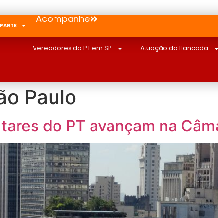
Acompanhe
 PARTE
Vereadores do PT em SP
Atuação da Bancada
ão Paulo
entares do PT avançam na Câm