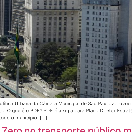
olítica Urbana da Câmara Municipal de São Paulo aprovou o
co. O que é o PDE? PDE é a sigla para Plano Diretor Estraté
odo o município. […]
Zero no transporte público mu