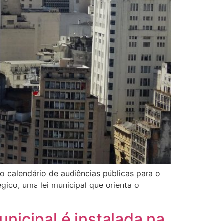
 calendário de audiências públicas para o
gico, uma lei municipal que orienta o
nicipal é instalada na