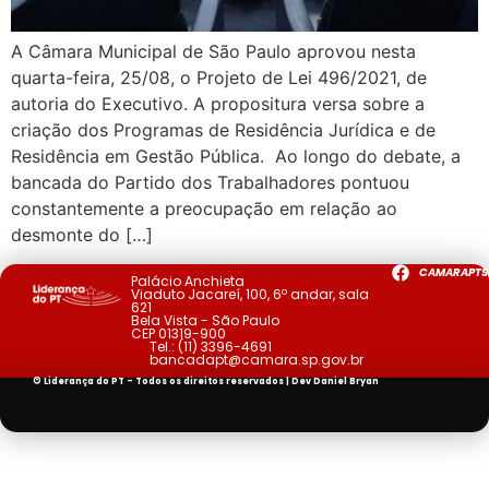
A Câmara Municipal de São Paulo aprovou nesta
quarta-feira, 25/08, o Projeto de Lei 496/2021, de
autoria do Executivo. A propositura versa sobre a
criação dos Programas de Residência Jurídica e de
Residência em Gestão Pública. Ao longo do debate, a
bancada do Partido dos Trabalhadores pontuou
constantemente a preocupação em relação ao
desmonte do […]
CAMARAPTS
Palácio Anchieta
Viaduto Jacareí, 100, 6º andar, sala
621
Bela Vista - São Paulo
CEP 01319-900
Tel.:
(11) 3396-4691
bancadapt@camara.sp.gov.br
© Liderança do PT - Todos os direitos reservados | Dev
Daniel Bryan