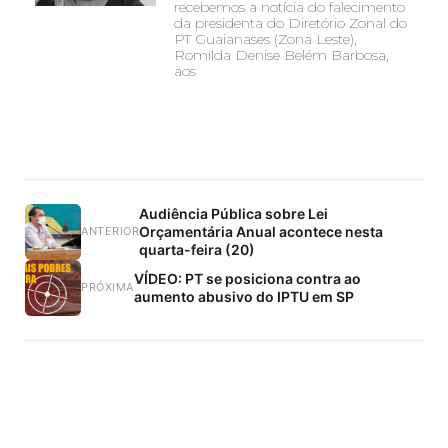
recebemos a notícia do falecimento
da presidenta do Diretório Zonal do
PT Guaianases (Zona Leste),
Romilda Denise Belém Barbosa,
aos
Audiência Pública sobre Lei
Orçamentária Anual acontece nesta
ANTERIOR
quarta-feira (20)
VÍDEO: PT se posiciona contra ao
PRÓXIMA
aumento abusivo do IPTU em SP